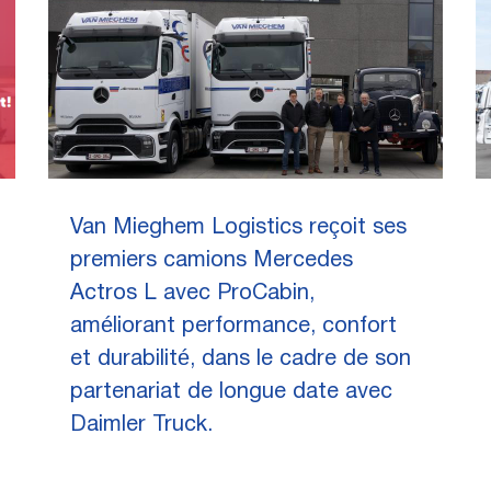
Van Mieghem Logistics reçoit ses
premiers camions Mercedes
Actros L avec ProCabin,
améliorant performance, confort
et durabilité, dans le cadre de son
partenariat de longue date avec
Daimler Truck.